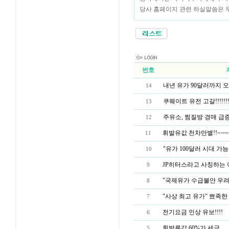
당사 홈페이지 관련 하실말씀은 무료전
번호
내년 유가 90달러까지 오를 
14
쿠웨이트 유전 고갈!!!!!!!
13
주유소, 찜질방 경매 급증!
12
휘발유값 천차만별!!~~~
11
"유가 100달러 시대 가능성..
10
JP히터스라고 사칭하는 
9
"국제유가 수급불안 우려 
8
"사상 최고 유가" 뾰족한 대
7
전기요금 인상 유보!!!!
6
휘발류값 60%가 세금...
5