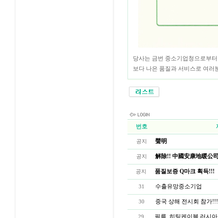
당사는 금번 중소기업청으로부터
보다 나은 품질과 서비스로 여러
번호
聲明
공지
解除!! 中國安康地暖公司
공지
품질보증 Q마크 획득!!!
공지
수출유망중소기업
31
중국 상해 전시회 참가!!!
30
필름, 히팅케이블 러시아인증
29