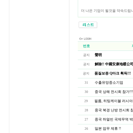
더 나은 기업이 될것을 약속드립
번호
聲明
공지
解除!! 中國安康地暖公司
공지
품질보증 Q마크 획득!!!
공지
수출유망중소기업
31
중국 상해 전시회 참가!!!
30
필름, 히팅케이블 러시아인증
29
중국 북경 난방 전시회 참
28
중국 하얼빈 국제무역 박람
27
일본 업무 제휴 !!
26