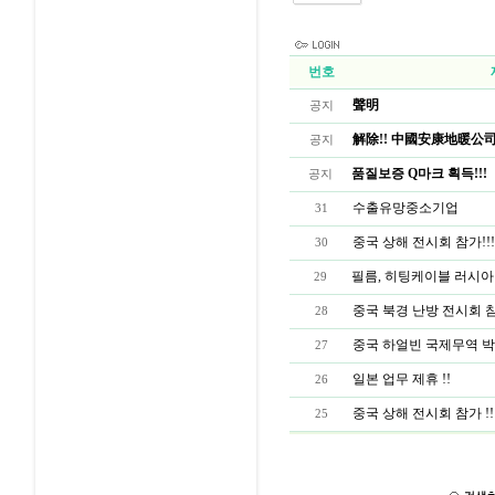
번호
聲明
공지
解除!! 中國安康地暖公司
공지
품질보증 Q마크 획득!!!
공지
수출유망중소기업
31
중국 상해 전시회 참가!!!
30
필름, 히팅케이블 러시아인증
29
중국 북경 난방 전시회 참
28
중국 하얼빈 국제무역 박람
27
일본 업무 제휴 !!
26
중국 상해 전시회 참가 !!
25